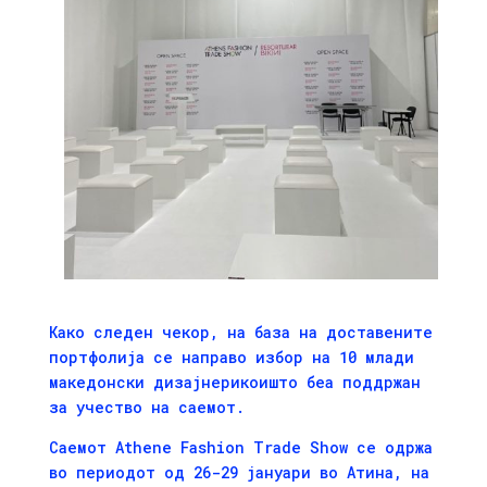
Како следен чекор, на база на доставените
портфолија се направо избор на 10 млади
македонски дизајнерикоишто беа поддржан
за учество на саемот.
Саемот Athene Fashion Trade Show се одржа
во периодот од 26-29 јануари во Атина, на