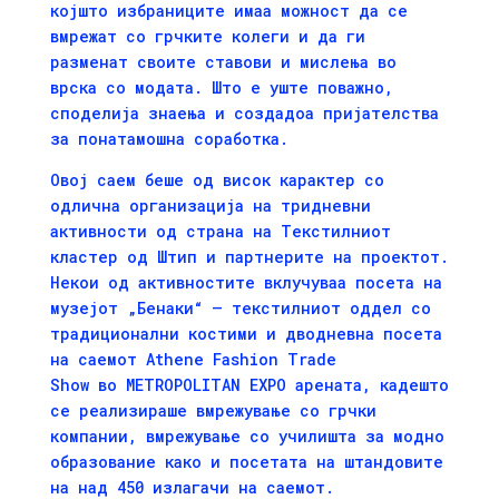
којшто избраниците имаа можност да се
вмрежат со грчките колеги и да ги
разменат своите ставови и мислења во
врска со модата. Што е уште поважно,
споделија знаења и создадоа пријателства
за понатамошна соработка.
Овој саем беше од висок карактер со
одлична организација на тридневни
активности од страна на Текстилниот
кластер од Штип и партнерите на проектот.
Некои од активностите вклучуваа посета на
музејот „Бенаки“ – текстилниот оддел со
традиционални костими и дводневна посета
на саемот Athene Fashion Trade
Show во METROPOLITAN EXPO арената, кадешто
се реализираше вмрежување со грчки
компании, вмрежување со училишта за модно
образование како и посетата на штандовите
на над 450 излагачи на саемот.