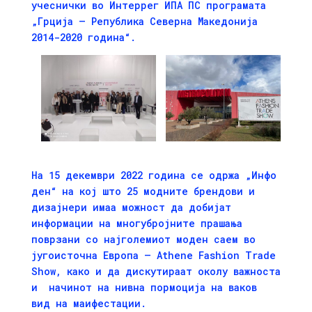
учеснички во Интеррег ИПА ПС програмата
„Грција – Република Северна Македонија
2014-2020 година“.
На 15 декември 2022 година се одржа „Инфо
ден“ на кој што 25 модните брендови и
дизајнери имаа можност да добијат
информации на многубројните прашања
поврзани со најголемиот моден саем во
југоисточна Европа – Athene Fashion Trade
Show, како и да дискутираат околу важноста
и начинот на нивна пормоција на ваков
вид на маифестации.