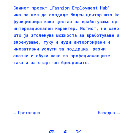
Самиот проект „Fashion Employment Hub“
има за цел да создаде Моден центар што ќе
функционира како центар за вработување од
интернационален карактер. Истиот, не само
што ја зголемува можноста за вработување и
вмрежување, туку и нуди интергрирани и
иновативни услуги за поддршка, разни
алатки и обуки како за профеционалците
така и за старт-ап брендовите.
←
Претходна
Наредна
→