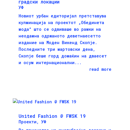
градски локации
УФ
Новиот урбан едиторијал претставува
кулминација на проектот „Обединета
мода“ што се одвиваше во рамки на
неодамна одржаното деветнаесетто
издание на Моден Викенд Скопје.
Последните три мартовски дена,
Скопје беше горд домаќин на дваесет
и осум интернационални...
read more
United Fashion @ FWSK 19
Проекти
,
УФ