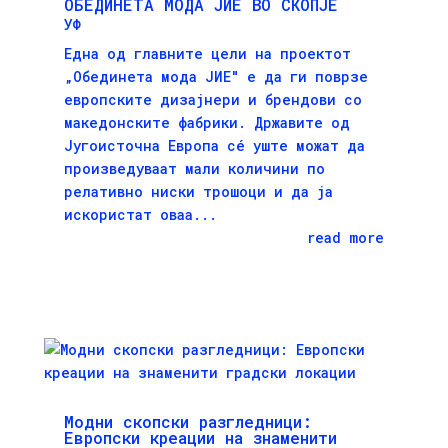
ОБЕДИНЕТА МОДА ЈИЕ ВО СКОПЈЕ
УФ
Една од главните цели на проектот
„Обединетa мoдa JИЕ" е да ги поврзе
европските дизајнери и брендови со
македонските фабрики. Државите од
Југоисточна Европа сé уште можат да
произведуваат мали количини по
релативно ниски трошоци и да ја
искористат оваа...
read more
Модни скопски разгледници:
Европски креации на знаменити