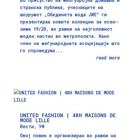
Во присуство на многубројна домашна и
странска публика, учесниците на
шоурумот „Обединета мода ЈИЕ“ ги
презентираа новите колекции за есен-
зима 19/20, во рамки на најголемиот
моден настан во метрополата. Како
член на меѓународната асоцијација што
го спроведува...
read more
UNITED FASHION | 48H MAISONS DE
MODE LILLE
Вести
,
УФ
Овој повик е организиран во рамки на