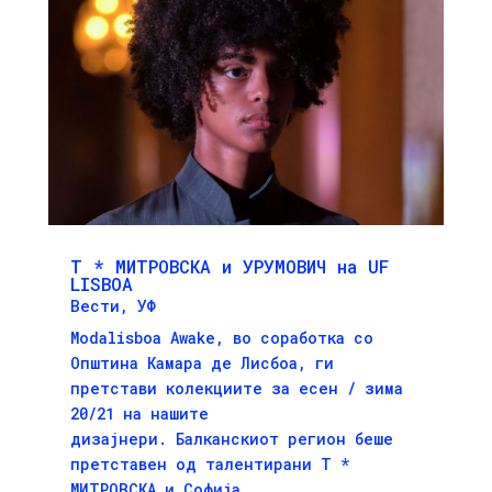
Т * МИТРОВСКА и УРУМОВИЧ на UF
LISBOA
Вести
,
УФ
Modalisboa Awake, во соработка со
Општина Камара де Лисбоа, ги
претстави колекциите за есен / зима
20/21 на нашите
дизајнери. Балканскиот регион беше
претставен од талентирани Т *
МИТРОВСКА и Софија