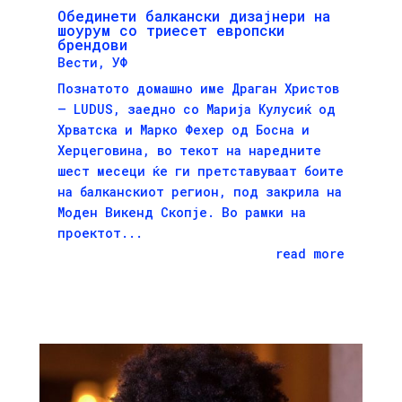
Oбединети балкански дизајнери на
шоурум со триесет европски
брендови
Вести
,
УФ
Познатото домашно име Драган Христов
– LUDUS, заедно со Марија Кулусиќ од
Хрватска и Марко Фехер од Босна и
Херцеговина, во текот на наредните
шест месеци ќе ги претставуваат боите
на балканскиот регион, под закрила на
Моден Викенд Скопје. Во рамки на
проектот...
read more