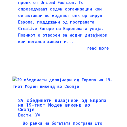
проектот United Fashion. Го
спроведуваaт седум организации кои
се активни во модниот сектор ширум
Европа, поддржани од програмата
Creative Europe на Европската унија.
Повикот е отворен за модни дизајнери
кои легално живеат и...
read more
29 обединети дизајнери од Европа
на 19-тиот Моден викенд во
Скопје
Вести
,
УФ
Во рамки на богатата програма што