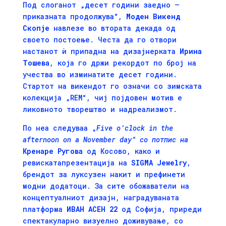
Под слоганот „десет години заедно –
приказната продолжува“,
Моден Викенд
Скопје
навлезе во втората декада од
своето постоење. Честа да го отвори
настанот ѝ припадна на дизајнерката
Ирина
Тошева
, која го држи рекордот по број на
учества во изминатите десет години.
Стартот на викендот го означи со зимската
колекција „REM“, чиј појдовен мотив е
ликовното творештво и надреализмот.
По неа следуваа „
Five
o
‘
clock
in
the
afternoon
on
a
November
day
“ со потпис на
Кренаре Ругова
од Косово, како и
ревискатапрезентација на
SIGMA
Jewelry
,
брендот за луксузен накит и префинети
модни додатоци. За сите обожаватели на
концептуалниот дизајн, наградуваната
платформа
ИВАН АСЕН 22
од Софија, приреди
спектакуларно визуелно доживување, со