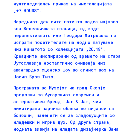
мултимедијален приказ на инсталацијата
„+7 HOURS“.
Наредниот ден сите патишта водеа најпрво
кон Железничката станица, од каде
перспективнoто име
Теодора Митровска
ги
испрати посетителите на модно патување
низ минатото со колекцијата „20.18“.
Креациите инспирирани од времето на стара
Југославија носталгично оживеаја низ
авангардно сценско шоу во синиот воз на
Јосип Броз Тито.
Програмата во Музејот на град Скопје
продолжи со бугарскиот современ и
алтернативен бренд
Jar
&
Jam
, чии
лимитирани парчиња облека во нијанси на
бонбони, наменети се за сладокусците со
младешки и игрив дух. Од друга страна,
модната визија на младата дизајнерка
Зана