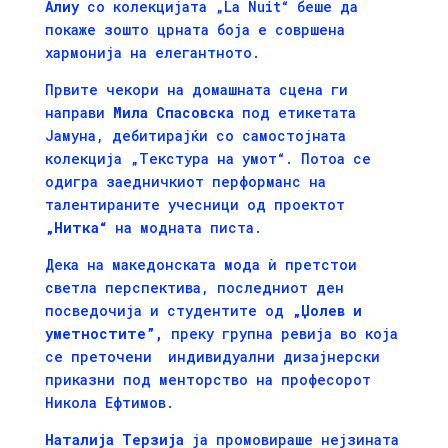
Алиу
со колекцијата „La Nuit“ беше да
покаже зошто црната боја е совршена
хармонија на елегантното.
Првите чекори на домашната сцена ги
направи
Мила Спасовска
под етикетата
Јамуна, дебитирајќи со самостојната
колекција „Текстура на умот“. Потоа се
одигра заедничкиот перформанс на
талентираните учесници од проектот
„Нитка“
на модната писта.
Дека на македонската мода ѝ претстои
светла перспектива, последниот ден
посведочија и студентите од
„Џолев и
уметностите”,
преку групна ревија во која
се преточени индивидуални дизајнерски
приказни под менторство на професорот
Никола Ефтимов.
Наталија Терзија
ја промовираше нејзината