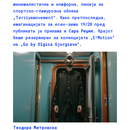
минималистичка и комфорна, линија за
спортско-гламурозна облека
„Terziyamovement“. Како претпоследна,
имагинацијата за есен-зима 19/20 пред
публиката ја прикажа и
Сара Реџиќ
. Крајот
беше резервиран за колекцијата „E!Motion“
на
„
Go
by
Olgica
Gjorgieva
“
.
Теодора Митровска