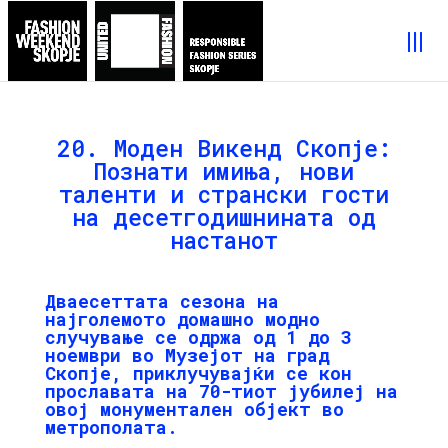
20. Моден Викенд Скопје:
Познати имиња, нови
таленти и странски гости
на десетгодишнината од
настанот
Дваесеттата сезона на
најголемото домашно модно
случување се одрж
а
од 1 до 3
ноември во Музејот на град
Скопје, приклучувајќи се кон
прославата на 70-тиот јубилеј на
овој монументален објект во
метрополата.