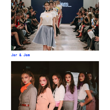
Jar
&
Jam