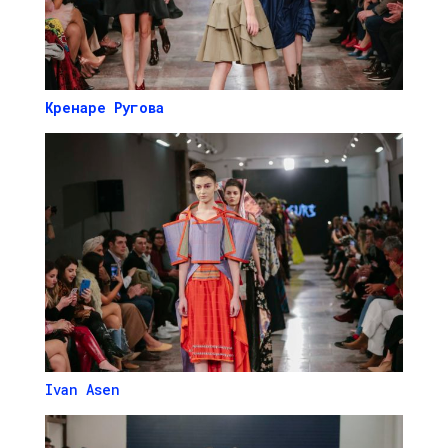
Кренаре Ругова
Ivan Asen