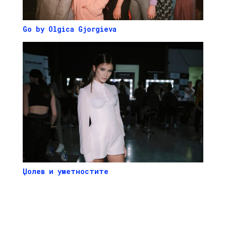
Go
by
Olgica
Gjorgieva
Џолев и уметностите