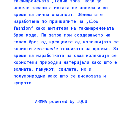
таканаречената „Темна тога“ која ја
носеле тажачи а истата се носела и во
време на лична опасност. Облеката е
изработена по принципите на „slow
fashion“ како антитеза на таканаречената
брза мода. Па затоа при создавањето на
голем број од креациите од колекцијата се
користи
zero-waste
техниката на кроење. За
време на изработката на оваа колекција се
користени природни материјали како што е
волната, памукот, свилата, но и
полуприродни како што се вискозата и
купрото.
ARMMA powered by IQOS