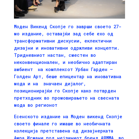
Моден Викенд Скопје го заврши своето 27-
мо издание, оставајќи зад себе ехо од
трансформативни дискусии, еклектични
дизајни и иновативни одржливи концепти.
Тридневниот настан, сместен во
неконвенционалeн, и необично адаптиран
амбиент на комплексот Урбан Гарден –
Голден Арт, беше епицентар на иновативна
мода и на значаен дијалог,
позиционирајќи го Скопје како потврден
претходник во промовирањето на свесната
мода во регионот
Есенското издание на Моден викенд Скопје
своето финале го имаше во необичната
колекција претставена од дизајнерката
Амра Исмани
под нејзиниот бренд
AЯMMA
, во