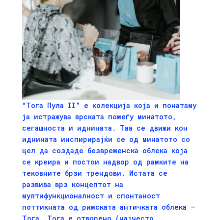
“Тога Пула II” е колекција која и понатаму
ја истражува врската помеѓу минатото,
сегашноста и иднината. Таа се движи кон
иднината инспирирајќи се од минатото со
цел да создаде безвременска облека која
се креира и постои надвор од рамките на
тековните брзи трендови. Истата се
развива врз концептот на
мултифункционалност и спонтаност
поттикната од римската античката облека –
Тога. Тога е отворено (најчесто