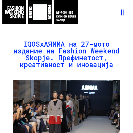
IQOSxAЯMMA на 27-мото
издание на Fashion Weekend
Skopje. Префинетост,
креативност и иновација