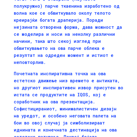
полукружно) парче ткаенина изработено од
волна кое се обвиткувало околу телото
креирајќи богата драперија. Поради
нејзината отворена форма, дава можност да
се моделира и носи на неколку различни
начини, така што секој изглед при
обвиткувањето на ова парче облека е
резултат на одреден момент и истиот е
неповторлив.
Почетната инспиративна точка на ова
естетcко движење низ времето е антиката,
но другиот инспиративен извор присутен во
истата се продуктите на IQOS, кој е
соработник на ова презентација.
Софистицираниот, минималистичен дизајн
на уредот, и особено неговата палета на
бои во овој случај ја симболизираат
иднината и конечната дестинација на ова
естетско патување. Покрај бојата