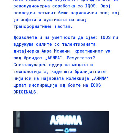
револуционерна соработка со IQOS. Овој
последен сегмент беше хармоничен спој кој
ја опфати и суштината на овој
трансформативен настан.
Дозволете ѝ на уметноста да сјае: IQOS ги
здружува силите со талентираната
дизајнерка Амра Исмани, креативниот ум
зад брендот „AЯMMA“. Резултатот?
Спектакуларен судир на модата и
технологијата, каде што брилијатните
нијанси на најновата колекција „AЯMMA“
црпат инспирација од боите на
IQOS
ORIGINALS
.