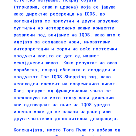
(тиркизна, сива и црвена) која се јавува
како директна референца на IQOS, во
колекцијата се присутни и други визуелно
суптилни но истовремено важни концепти
развиени под влијание на IQOS, како што e
идејата за создавање нови, иновативни
интерпретации и форми на веќе постоечки
продукти коишто се дел од нашиот
секојдневен живот. Како резултат на оваа
соработка, покрај облеката е создаден и
продуктот The IQOS Shopping bag, како
неопходен елемент на современиот живот.
Овој продукт од функционална чанта се
преклопува во исто толку мали димензии
кои одговараат на оние на IQOS уредот
и лесно може да се закачи на ранец или
друга чанта како дополнителна декорација.
Колекцијата, името Тога Пула го добива од