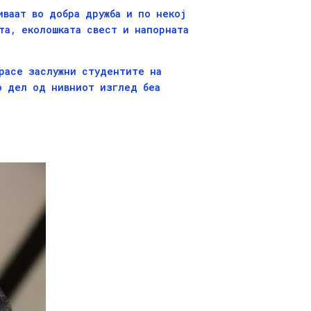
иваат во добра дружба и по некој
та, еколошката свест и напорната
урасе заслужни студентите на
о дел од нивниот изглед беа