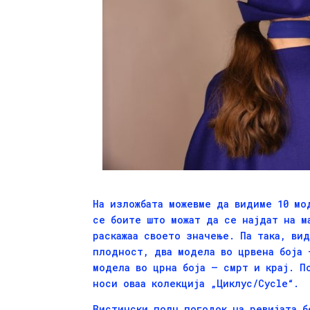
На изложбата можевме да видиме 10 мо
се боите што можат да се најдат на м
раскажаа своето значење. Па така, ви
плодност, два модела во црвена боја 
модела во црна боја – смрт и крај. П
носи оваа колекција „Циклус/Cycle“.
Вистински полн погодок на ревијата б