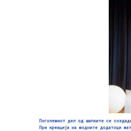
Поголемиот дел од шапките се создаде
При креација на модните додатоци мат