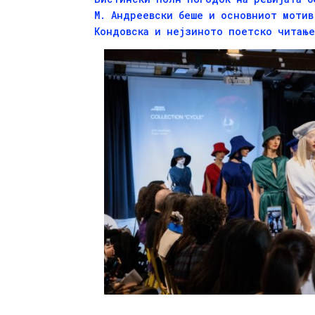
М. Андреевски беше и основниот мотив
Кондовска и нејзиното поетско читање