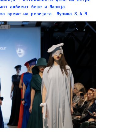
иот амбиент беше и Марија
за време на ревијата. Музика S.A.M.