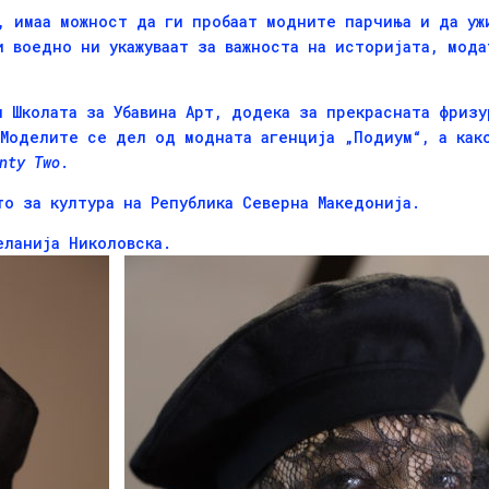
, имаа можност да ги пробаат модните парчиња и да уж
и воедно ни укажуваат за важноста на историјата, мода
и Школата за Убавина Арт, додека за прекрасната фриз
Моделите се дел од модната агенција „Подиум“, а как
nty
Two
.
о за култура на Република Северна Македонија.
еланија Николовска.