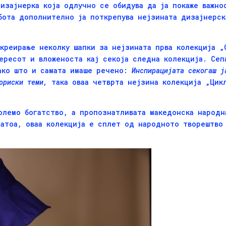
дизајнерка која одлучно се обидува да ја покаже важно
бота дополнително ја поткрепува нејзината дизајнерск
креирање неколку шапки за нејзината прва колекција „
ересот и вложеноста кај секоја следна колекција. Сеп
како што и самата имаше речено:
Инспирацијата секогаш ј
ориски теми,
така оваа четврта нејзина колекција „Цик
олемо богатство, а пропознатливата македонска народн
затоа, оваа колекција е сплет од народното творештво