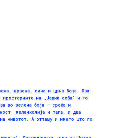
ена, црвена, сина и црна боја. Ова
и просториите на „Јавна соба“ и го
ва во зелена боја – среќа и
ност, меланхолија и тага, и два
на животот. А оттаму и името што го
ениција“. Истоименото дело на Петре