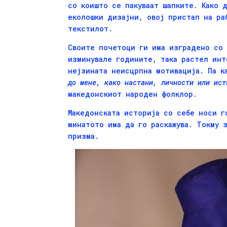
со коишто се пакуваат шапките. Како 
еколошки дизајни, овој пристап на ра
текстилот.
Своите почетоци ги има изградено со 
изминувале годините, така растел инт
нејзината неисцрпна мотивација. Па 
до мене, како настани, личности или ист
македонскиот народен фолклор.
Македонската историја со себе носи г
минатото има да го раскажува. Токму 
призма.