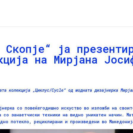
 Скопје“ ја презенти
кција на Мирјана Јоси
вата колекција „Циклус/Cycle“ од модната дизајнерка
Мирја
јнерка со повеќегодишно искуство во изложби на своит
а со занаетчиски техники на видно уникатен начин. Ма
одно потекло, рециклирани и произведени во Македониј