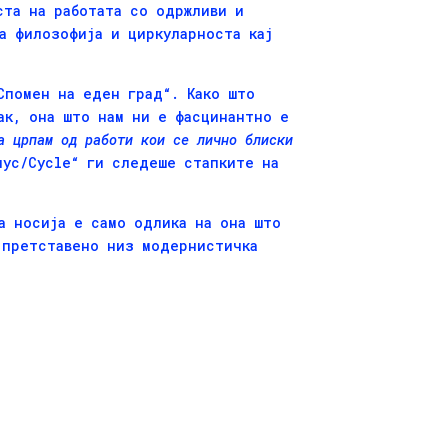
ста на работата со одржливи и
а филозофија и циркуларноста кај
Спомен на еден град“. Како што
ак, она што нам ни е фасцинантно е
а црпам од работи кои се лично блиски
лус/Cycle“ ги следеше стапките на
а носија е само одлика на она што
 претставено низ модернистичка