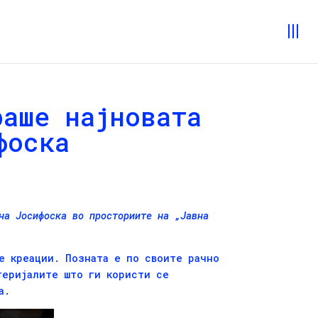
раше најновата
фоска
на Јосифоска
во просториите на „Јавна
е креации. Позната е по своите рачно
теријалите што ги користи се
а.