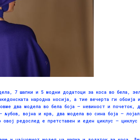
дела, 7 шапки и 5 модни додатоци за коса во бела, зел
акедонската народна носија, а тие вечерта ги обоија 
довме два модела во бела боја – невиност и почеток, д
– љубов, војна и крв, два модела во сина боја – лојал
о овој редослед е претставен и еден циклус – циклус 
еше и најновиот модел на шапка и додаток за коса „Д