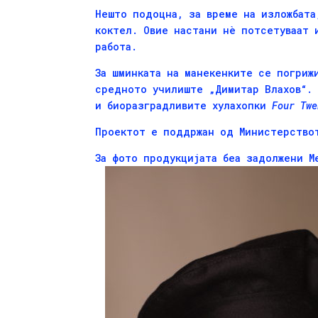
Нешто подоцна, за време на изложбата
коктел. Овие настани нѐ потсетуваат 
работа.
За шминката на манекенките се погриж
средното училиште „Димитар Влахов“. 
и биоразградливите хулахопки
Four
Twe
Проектот е поддржан од Министерствот
За фото продукцијата беа задолжени М