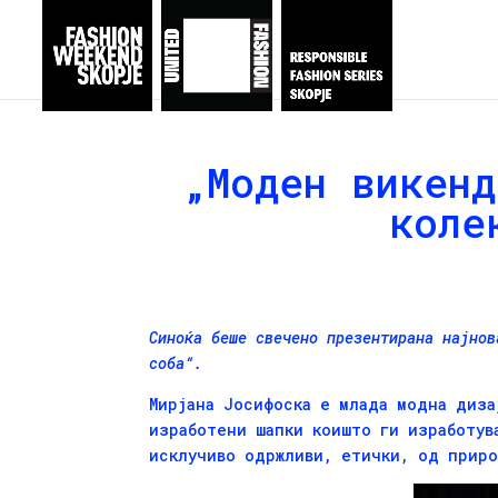
„Моден викенд
коле
Синоќа беше свечено презентирана најно
соба“.
Мирјана Јосифоска е млада модна диза
изработени шапки коишто ги изработув
исклучиво одржливи, етички, од прир