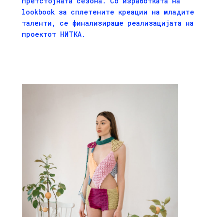
претстојната сезона. Со изработката на
lookbook за сплетените креации на младите
таленти, се финализираше реализацијата на
проектот НИТКА.