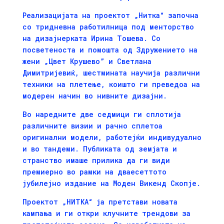
Реализацијата на проектот „Нитка“ започна
со тридневна работилница под менторство
на дизајнерката Ирина Тошева. Со
посветеноста и помошта од Здружението на
жени „Цвет Крушево” и Светлана
Димитријевиќ, шестмината научија различни
техники на плетење, коишто ги преведоа на
модерен начин во нивните дизајни.
Во наредните две седмици ги сплотија
различните визии и рачно сплетоа
оригинални модели, работејќи индивудуално
и во тандеми. Публиката од земјата и
странство имаше прилика да ги види
премиерно во рамки на дваесеттото
јубилејно издание на
Моден Викенд Скопје
.
Проектот „НИТКА“ ја претстави новата
кампања и ги откри клучните трендови за