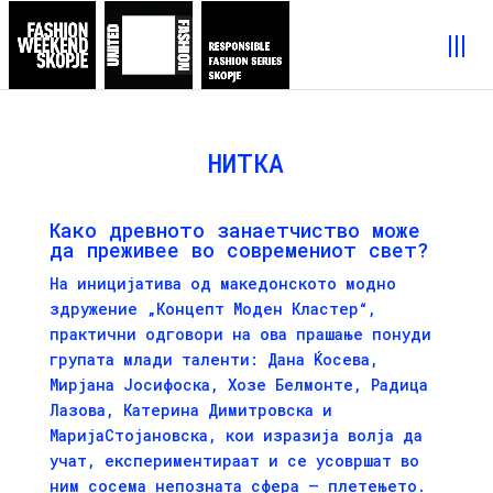
НИТКА
Како древното занаетчиство може
да преживее во современиот свет?
На иницијатива од македонското модно
здружение „Концепт Моден Кластер“,
практични одговори на ова прашање понуди
групата млади таленти: Дана Ќосева,
Мирјана Јосифоска, Хозе Белмонте, Радица
Лазова, Катерина Димитрoвска и
МаријаСтојановска, кои изразија волја да
учат, експериментираат и се усовршат во
ним сосема непозната сфера – плетењето.